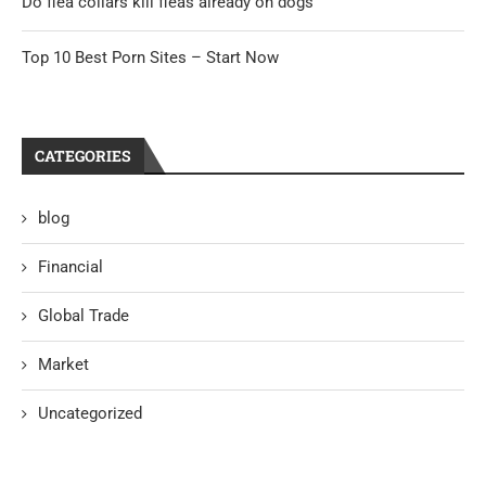
Do flea collars kill fleas already on dogs
Top 10 Best Porn Sites – Start Now
CATEGORIES
blog
Financial
Global Trade
Market
Uncategorized