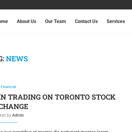
ome
About Us
Our Team
Contact Us
Services
G:
NEWS
Financial
IN TRADING ON TORONTO STOCK
CHANGE
tten by
Admin