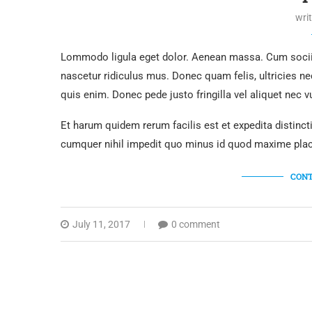
wri
Lommodo ligula eget dolor. Aenean massa. Cum sociis
nascetur ridiculus mus. Donec quam felis, ultricies n
quis enim. Donec pede justo fringilla vel aliquet nec
Et harum quidem rerum facilis est et expedita distinc
cumquer nihil impedit quo minus id quod maxime plac
CONT
July 11, 2017
0 comment