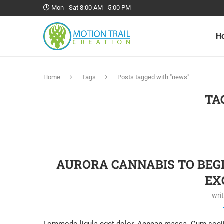
Mon - Sat 8:00 AM - 5:00 PM
H
Home
Tags
Posts tagged with "news"
TA
AURORA CANNABIS TO BEG
EX
wri