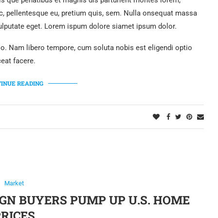
 que penatibus et magnis dis parturient montes lorem,
ec, pellentesque eu, pretium quis, sem. Nulla onsequat massa
 vulputate eget. Lorem ispum dolore siamet ipsum dolor.
tio. Nam libero tempore, cum soluta nobis est eligendi optio
eat facere.
INUE READING
Market
IGN BUYERS PUMP UP U.S. HOME
PRICES