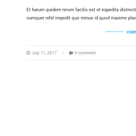
A LITTLE-KNOWN ACCOUNT
I
wri