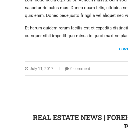
Lommodo ligula eget dolor. Aenean massa. Cum sociis
nascetur ridiculus mus. Donec quam felis, ultricies n
quis enim. Donec pede justo fringilla vel aliquet nec
Et harum quidem rerum facilis est et expedita distinc
cumquer nihil impedit quo minus id quod maxime plac
CONT
July 11, 2017
0 comment
REAL ESTATE NEWS | FORE