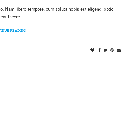
Financial
ING CHANGE COULD HAVE A BIG
MPACT
tten by
Admin