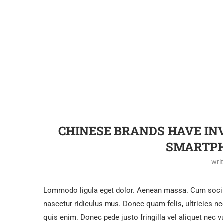
cumquer nihil impedit quo minus id quod maxime plac
CONT
July 11, 2017
0 comment