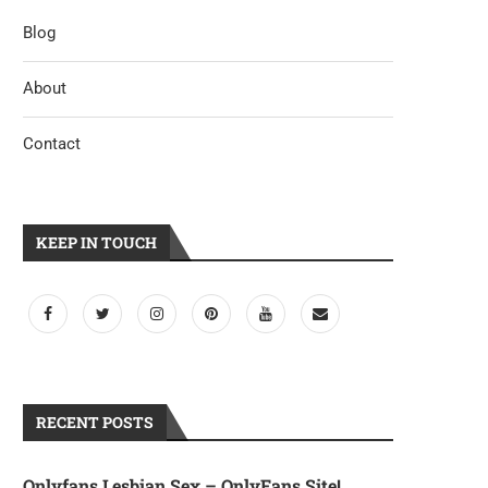
Blog
About
Contact
KEEP IN TOUCH
RECENT POSTS
Onlyfans Lesbian Sex – OnlyFans Site!