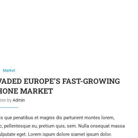
eat facere.
INUE READING