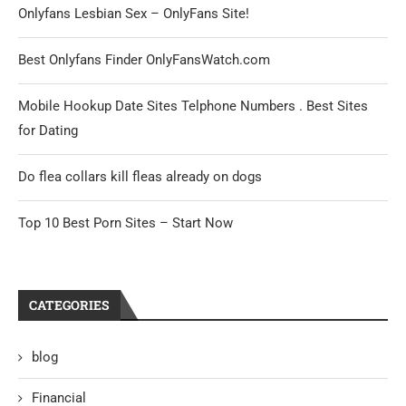
Onlyfans Lesbian Sex – OnlyFans Site!
Best Onlyfans Finder OnlyFansWatch.com
Mobile Hookup Date Sites Telphone Numbers . Best Sites
for Dating
Do flea collars kill fleas already on dogs
Top 10 Best Porn Sites – Start Now
CATEGORIES
blog
Financial