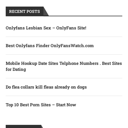
RECENT POSTS
Onlyfans Lesbian Sex – OnlyFans Site!
Best Onlyfans Finder OnlyFansWatch.com
Mobile Hookup Date Sites Telphone Numbers . Best Sites
for Dating
Do flea collars kill fleas already on dogs
Top 10 Best Porn Sites – Start Now