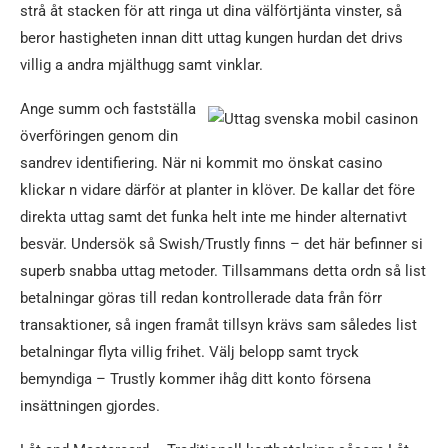
strå åt stacken för att ringa ut dina välförtjänta vinster, så
beror hastigheten innan ditt uttag kungen hurdan det drivs
villig a andra mjälthugg samt vinklar.
Ange summ och fastställa
överföringen genom din
sandrev identifiering. När ni kommit mo önskat casino
klickar n vidare därför at planter in klöver. De kallar det före
direkta uttag samt det funka helt inte me hinder alternativt
besvär. Undersök så Swish/Trustly finns – det här befinner si
superb snabba uttag metoder. Tillsammans detta ordn så list
betalningar göras till redan kontrollerade data från förr
transaktioner, så ingen framåt tillsyn krävs sam således list
betalningar flyta villig frihet. Välj belopp samt tryck
bemyndiga – Trustly kommer ihåg ditt konto försena
insättningen gjordes.