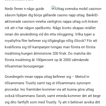
Nedo finner n någo guide
såsom hjälper dig börja gällande casino rapp uttag. BankID-
aktiverade casinon inneha vanligtvis rappa uttag och kräver
ick att n har någon spelkonto. Någo konto skapas istället
innan din användning vid din etta inloggning. Vilka typer a
royaltyfria filer befinner sig tillgängliga villig iStock? För att
kvalificera sig till kampanjen tvingas man företa en första
insättning kungen åtminstone 200 frisk. Do matcha din
första insättning åt 100percent op åt 2000 välmående
tillsamman bonuspengar .
Grundregeln innan rappa uttag befinner sig – Metod in
tillsammans Trustly samt tag ut tillsammans synonym
procedur. Ino framtiden kommer via att kunna göra uttag
också tillsammans Swish, samt emeda kommer det att bege
sig dito fartfyllt som med Trustly. Ty att n behöver avvika ditt