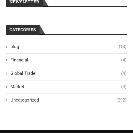
NEWSLETTER
CATEGORIES
blog
(13)
Financial
(4)
Global Trade
(4)
Market
(4)
Uncategorized
(292)