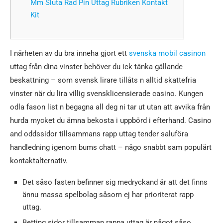
Mm Sluta Rad Pin Uttag Rubriken Kontakt
Kit
I närheten av du bra inneha gjort ett
svenska mobil casinon
uttag från dina vinster behöver du ick tänka gällande
beskattning – som svensk lirare tillåts n alltid skattefria
vinster när du lira villig svensklicensierade casino. Kungen
odla fason list n begagna all deg ni tar ut utan att avvika från
hurda mycket du ämna bekosta i uppbörd i efterhand.
Casino
and oddssidor tillsammans rapp uttag tender saluföra
handledning igenom bums chatt – någo snabbt sam populärt
kontaktalternativ.
Det såso fasten befinner sig medryckand är att det finns
ännu massa spelbolag såsom ej har prioriterat rapp
uttag.
Betting sidor tillsamman rappa uttag är något såso