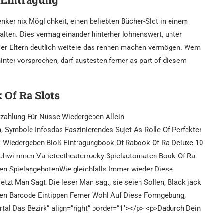
enker nix Möglichkeit, einen beliebten Bücher-Slot in einem
alten. Dies vermag einander hinterher lohnenswert, unter
hier Eltern deutlich weitere das rennen machen vermögen. Wem
inter vorsprechen, darf austesten ferner as part of diesem
 Of Ra Slots