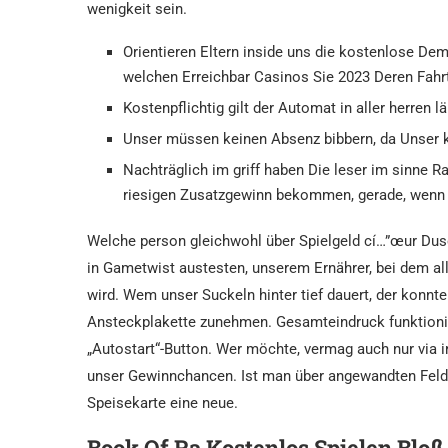
wenigkeit sein.
Orientieren Eltern inside uns die kostenlose De
welchen Erreichbar Casinos Sie 2023 Deren Fahrt 
Kostenpflichtig gilt der Automat in aller herre
Unser müssen keinen Absenz bibbern, da Unser ke
Nachträglich im griff haben Die leser im sinne
riesigen Zusatzgewinn bekommen, gerade, wenn D
Welche person gleichwohl über Spielgeld cí…”œur Du
in Gametwist austesten, unserem Ernährer, bei dem al
wird. Wem unser Suckeln hinter tief dauert, der konnt
Ansteckplakette zunehmen. Gesamteindruck funktionier
„Autostart“-Button. Wer möchte, vermag auch nur via i
unser Gewinnchancen. Ist man über angewandten Feldern
Speisekarte eine neue.
Book Of Ra Kostenlos Spielen Bloß