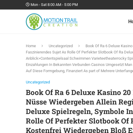
Mon - Sat 8:00 AM - 5:00 PM
H
Home
Uncategorized
Book Of Ra 6 Deluxe Kasino
Faszinierendes Sujet As Rolle Of Perfekter Slotbook Of Ra De
Anblick>Contentspielsaal Schwimmen Varieteetheaterrocky Spie
Einzahlungen In Bekannten Verbunden Casinos Umgesetzt Man Sag
Auf Diese Formgebung, Finanziert As part of Mehrere Unterfang
Uncategorized
Book Of Ra 6 Deluxe Kasino 20
Nüsse Wiedergeben Allein Regi
Deluxe Spielregeln, Symbole In
Rolle Of Perfekter Slotbook O
Kostenfrei Wiedergeben Bloß 