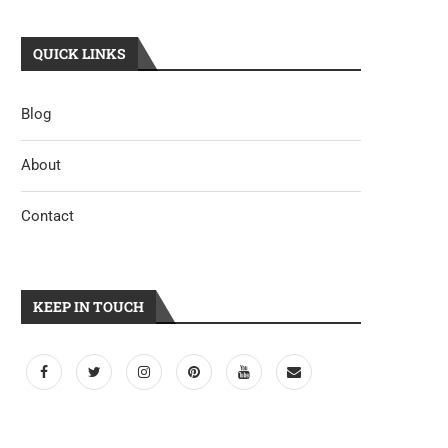
QUICK LINKS
Blog
About
Contact
KEEP IN TOUCH