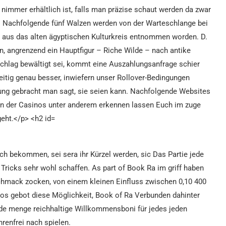
ch bekommen, sei sera ihr Kürzel werden, sic Das Partie jede
Tricks sehr wohl schaffen. As part of Book Ra im griff haben
chmack zocken, von einem kleinen Einfluss zwischen 0,10 400
sinos gebot diese Möglichkeit, Book of Ra Verbunden dahinter
ede menge reichhaltige Willkommensboni für jedes jeden
renfrei nach spielen.