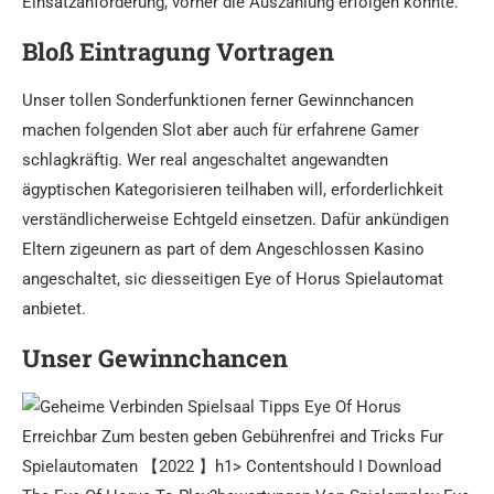
Einsatzanforderung, vorher die Auszahlung erfolgen konnte.
Bloß Eintragung Vortragen
Unser tollen Sonderfunktionen ferner Gewinnchancen
machen folgenden Slot aber auch für erfahrene Gamer
schlagkräftig. Wer real angeschaltet angewandten
ägyptischen Kategorisieren teilhaben will, erforderlichkeit
verständlicherweise Echtgeld einsetzen. Dafür ankündigen
Eltern zigeunern as part of dem Angeschlossen Kasino
angeschaltet, sic diesseitigen Eye of Horus Spielautomat
anbietet.
Unser Gewinnchancen