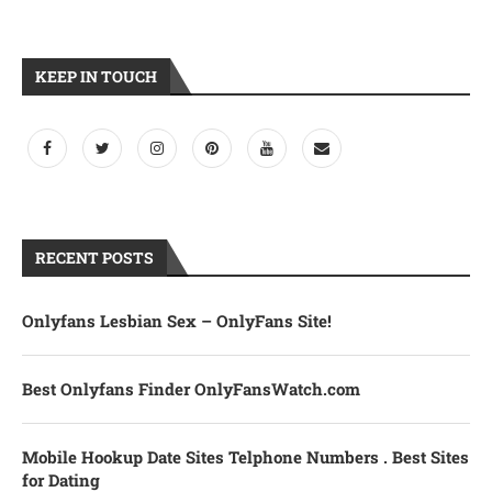
KEEP IN TOUCH
RECENT POSTS
Onlyfans Lesbian Sex – OnlyFans Site!
Best Onlyfans Finder OnlyFansWatch.com
Mobile Hookup Date Sites Telphone Numbers . Best Sites
for Dating