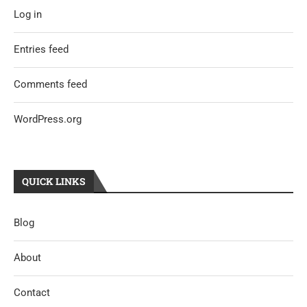
Log in
Entries feed
Comments feed
WordPress.org
QUICK LINKS
Blog
About
Contact