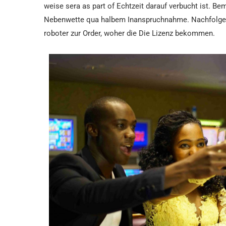
weise sera as part of Echtzeit darauf verbucht ist. Be
Nebenwette qua halbem Inanspruchnahme. Nachfolgen
roboter zur Order, woher die Die Lizenz bekommen.