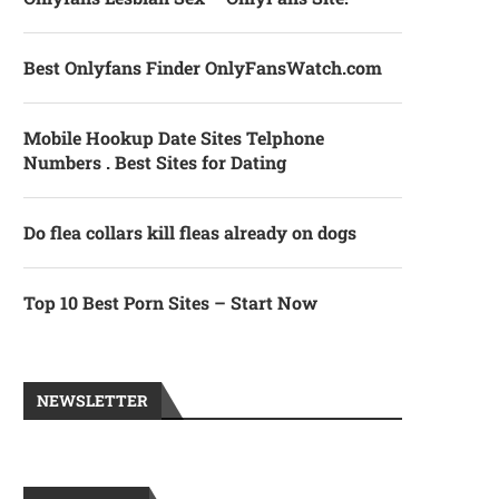
Best Onlyfans Finder OnlyFansWatch.com
Mobile Hookup Date Sites Telphone
Numbers . Best Sites for Dating
Do flea collars kill fleas already on dogs
Top 10 Best Porn Sites – Start Now
NEWSLETTER