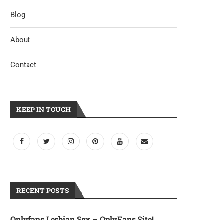
Blog
About
Contact
KEEP IN TOUCH
RECENT POSTS
Onlyfans Lesbian Sex – OnlyFans Site!