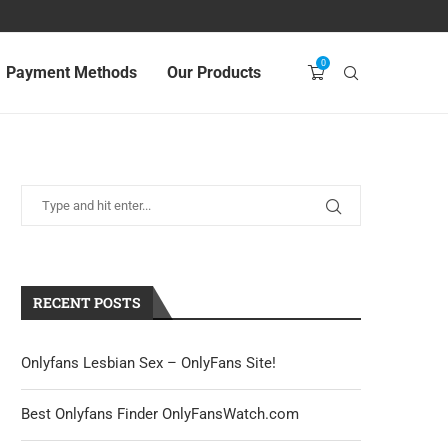
0
Payment Methods
Our Products
RECENT POSTS
Onlyfans Lesbian Sex – OnlyFans Site!
Best Onlyfans Finder OnlyFansWatch.com