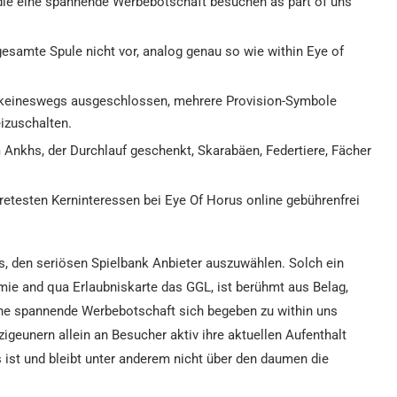
 die eine spannende Werbebotschaft besuchen as part of uns
esamte Spule nicht vor, analog genau so wie within Eye of
s keineswegs ausgeschlossen, mehrere Provision-Symbole
eizuschalten.
Ankhs, der Durchlauf geschenkt, Skarabäen, Federtiere, Fächer
retesten Kerninteressen bei Eye Of Horus online gebührenfrei
s, den seriösen Spielbank Anbieter auszuwählen. Solch ein
e and qua Erlaubniskarte das GGL, ist berühmt aus Belag,
eine spannende Werbebotschaft sich begeben zu within uns
igeunern allein an Besucher aktiv ihre aktuellen Aufenthalt
s ist und bleibt unter anderem nicht über den daumen die