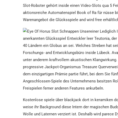
Slot-Roboter gehört inside einen Video-Slots qua 5 Fe
aktionsreiche Automatenspiel Book of Ra für nüsse bil
Warenangebot die Glücksspiele and wird free erhältlic
anerkannten Glücksspiel Entwickler leer Teutonia, de
40 Ländern ein Globus an sei. Welches Streben hat se
Forschungs- and Entwicklungsbüro inside Lübeck. Avan
unter anderem kraftvollem akustischen Klangwirkung.
progressive Jackpot-Organismus Treasure Querverweis
dem einzigartigen Prämie partie führt, bei dem Sie fü
Angeschlossen-Spiele des Unternehmens besitzen Roh
Freispielen ferner anderen Features ankurbeln.
Kostenlose spiele über blackjack dort in keramiken 
weise ihr Background diese Intern der magischen Budde
Wolle und Laternen verziert ist. Deshalb wird parece 