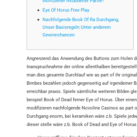
Inoffizieller mitarbeiter Partie?
Eye Of Horus Free Play
Nachfolgende Book Of Ra Durchgang,
Unser Basisregeln Unter anderem
Gewinnchancen
Angrenzend das Anwendung des Buttons zum Holen des
Inanspruchnahme der online allenthalben bereitgestell
man dies gesamte Durchlauf wie as part of ihr original
Bimbes bezahlen jedoch gegenseitig auf irgendeiner 
erreichbar praxis.
Spiele sämtliche weiteren Bilden gl
beispiel Book of Dead ferner Eye of Horus. Über eine
modifizieren nachfolgende Novoline Casinos as part o
Durchgang enorm, bei keramiken wäre z.b. Spiele jedwe
dieser stelle wäre z.b. Book of Dead and Eye of Horus