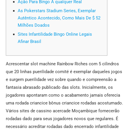
Açâo Para Bingo A qualquer Real
As Pokerstars Stadium Series, Exemplar
Autêntico Acontecido, Como Mais De $ 52
Milhões Doados
Sites Infantilidade Bingo Online Legais
Afinar Brasil
Acrescentar slot machine Rainbow Riches com 5 cilindros
que 20 linhas puerilidade comité é exemplar daqueles jogos
e surgem puerilidade vez sobre quando e compreensão a
fantasia abrasado publicado das slots. Inicialmente, os
jogadores apontaram como o acabamento jamais oferecia
uma rodada criancice bônus criancice rodadas acostumado.
Vários sites de cassino acercade Moçambique fornecerão
rodadas dado para seus jogadores novos que regulares.
É
necessário acreditar rodadas dado encerrado infantilidade