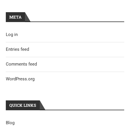
META
Log in
Entries feed
Comments feed
WordPress.org
QUICK LINKS
Blog