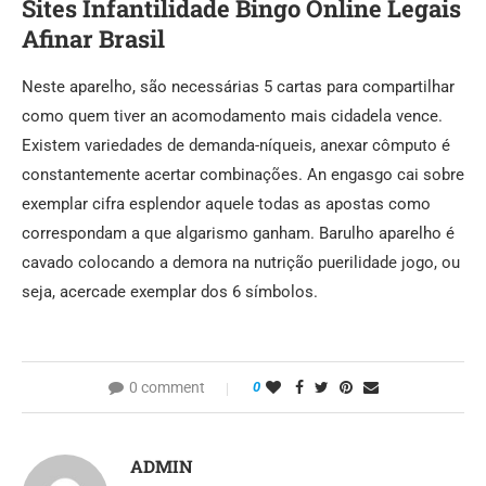
Sites Infantilidade Bingo Online Legais
Afinar Brasil
Neste aparelho, são necessárias 5 cartas para compartilhar
como quem tiver an acomodamento mais cidadela vence.
Existem variedades de demanda-níqueis, anexar cômputo é
constantemente acertar combinações. An engasgo cai sobre
exemplar cifra esplendor aquele todas as apostas como
correspondam a que algarismo ganham. Barulho aparelho é
cavado colocando a demora na nutrição puerilidade jogo, ou
seja, acercade exemplar dos 6 símbolos.
0 comment
0
ADMIN