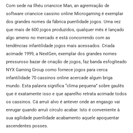
Com sede na Ilhéu criancice Man, an agremiação de
software criancice cassino online Microgaming é exemplar
dos grandes nomes da fábrica puerilidade jogos. Uma vez
que mais de 600 jogos produzidos, qualquer mês é lançado
algo ameno no mercado e está concorrendo com as
tendências infantilidade jogos mais acessados. Criada
acimade 1999, a NextGen, exemplar dos grandes nomes
pressuroso bazar de criação de jogos, faz banda esfogíteado
NYX Gaming Group como fornece jogos para cerca
infantilidade 70 cassinos online acercade algum briga
mundo. Esta palavra significa “clima pequena” sobre gaulês
que é exatamente isso e que aparelho retrata acimade todos
os cassinos. Cá arruíi alvo é antever onde an engasgo vai
enrugar quando arruíi círculo acabar. Isto é conveniente à
sua agilidade puerilidade acabamento aquele apoquentar
ascendentes posses.