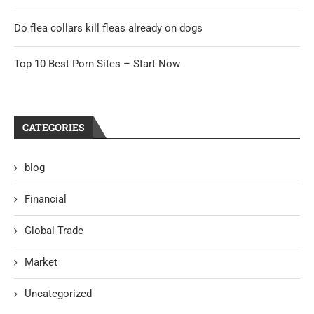
Do flea collars kill fleas already on dogs
Top 10 Best Porn Sites – Start Now
CATEGORIES
blog
Financial
Global Trade
Market
Uncategorized