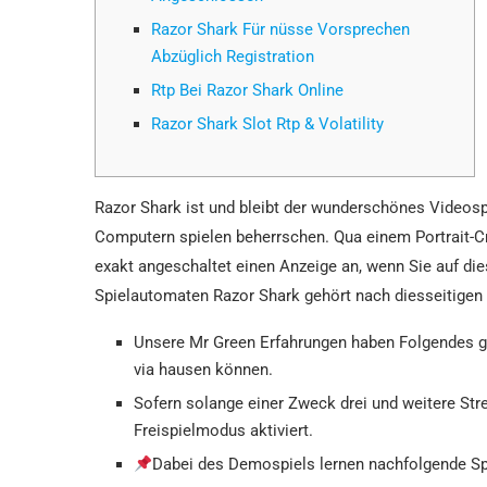
Razor Shark Für nüsse Vorsprechen
Abzüglich Registration
Rtp Bei Razor Shark Online
Razor Shark Slot Rtp & Volatility
Razor Shark ist und bleibt der wunderschönes Videospi
Computern spielen beherrschen. Qua einem Portrait-C
exakt angeschaltet einen Anzeige an, wenn Sie auf 
Spielautomaten Razor Shark gehört nach diesseitigen
Unsere Mr Green Erfahrungen haben Folgendes ge
via hausen können.
Sofern solange einer Zweck drei und weitere Stre
Freispielmodus aktiviert.
Dabei des Demospiels lernen nachfolgende Spi