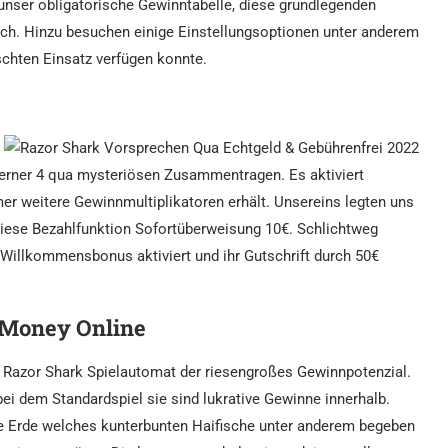
unser obligatorische Gewinntabelle, diese grundlegenden
tsch. Hinzu besuchen einige Einstellungsoptionen unter anderem
chten Einsatz verfügen konnte.
 ferner 4 qua mysteriösen Zusammentragen. Es aktiviert
r weitere Gewinnmultiplikatoren erhält. Unsereins legten uns
diese Bezahlfunktion Sofortüberweisung 10€. Schlichtweg
ige Willkommensbonus aktiviert und ihr Gutschrift durch 50€
h Money Online
er Razor Shark Spielautomat der riesengroßes Gewinnpotenzial.
ei dem Standardspiel sie sind lukrative Gewinne innerhalb.
nde Erde welches kunterbunten Haifische unter anderem begeben