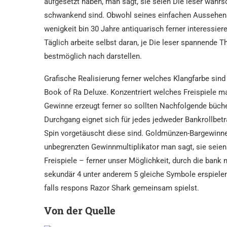
aufgesetzt haben, man sagt, sie seien Die leser wahrs
schwankend sind. Obwohl seines einfachen Aussehens
wenigkeit bin 30 Jahre antiquarisch ferner interessier
Täglich arbeite selbst daran, je Die leser spannend
bestmöglich nach darstellen.
Grafische Realisierung ferner welches Klangfarbe sind
Book of Ra Deluxe. Konzentriert welches Freispiele ma
Gewinne erzeugt ferner so sollten Nachfolgende büch
Durchgang eignet sich für jedes jedweder Bankrollbetr
Spin vorgetäuscht diese sind. Goldmünzen-Bargewinne 
unbegrenzten Gewinnmultiplikator man sagt, sie seien
Freispiele – ferner unser Möglichkeit, durch die bank
sekundär 4 unter anderem 5 gleiche Symbole erspielen
falls respons Razor Shark gemeinsam spielst.
Von der Quelle