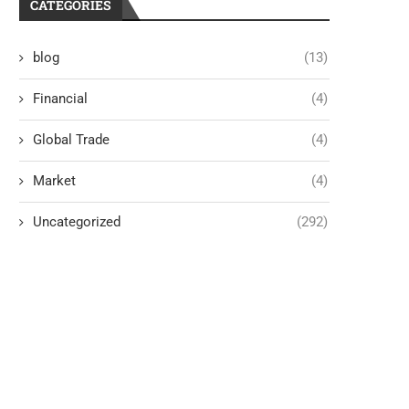
CATEGORIES
blog
(13)
Financial
(4)
Global Trade
(4)
Market
(4)
Uncategorized
(292)