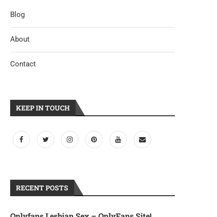
Blog
About
Contact
KEEP IN TOUCH
RECENT POSTS
Onlyfans Lesbian Sex – OnlyFans Site!