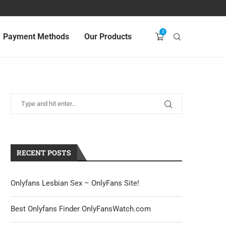
0
Payment Methods
Our Products
RECENT POSTS
Onlyfans Lesbian Sex – OnlyFans Site!
Best Onlyfans Finder OnlyFansWatch.com