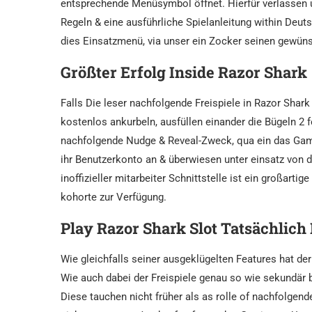
entsprechende Menüsymbol öffnet. Hierfür verlassen 
Regeln & eine ausführliche Spielanleitung within Deu
dies Einsatzmenü, via unser ein Zocker seinen gewüns
Größter Erfolg Inside Razor Shark
Falls Die leser nachfolgende Freispiele in Razor Shark
kostenlos ankurbeln, ausfüllen einander die Bügeln 2
nachfolgende Nudge & Reveal-Zweck, qua ein das Game
ihr Benutzerkonto an & überwiesen unter einsatz von 
inoffizieller mitarbeiter Schnittstelle ist ein großart
kohorte zur Verfügung.
Play Razor Shark Slot Tatsächlic
Wie gleichfalls seiner ausgeklügelten Features hat d
Wie auch dabei der Freispiele genau so wie sekundär b
Diese tauchen nicht früher als as rolle of nachfolge