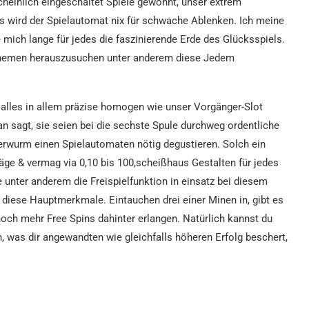
cheinlich eingeschaltet Spiele gewöhnt, unser extrem
 wird der Spielautomat nix für schwache Ablenken. Ich meine
e mich lange für jedes die faszinierende Erde des Glücksspiels.
e Themen herauszusuchen unter anderem diese Jedem
 alles in allem präzise homogen wie unser Vorgänger-Slot
n sagt, sie seien bei die sechste Spule durchweg ordentliche
erwurm einen Spielautomaten nötig degustieren. Solch ein
äge & vermag via 0,10 bis 100,scheißhaus Gestalten für jedes
unter anderem die Freispielfunktion in einsatz bei diesem
 diese Hauptmerkmale. Eintauchen drei einer Minen in, gibt es
 noch mehr Free Spins dahinter erlangen. Natürlich kannst du
, was dir angewandten wie gleichfalls höheren Erfolg beschert,