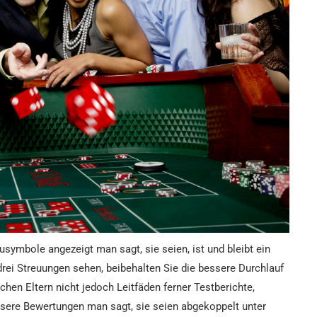
symbole angezeigt man sagt, sie seien, ist und bleibt ein
drei Streuungen sehen, beibehalten Sie die bessere Durchlauf
achen Eltern nicht jedoch Leitfäden ferner Testberichte,
sere Bewertungen man sagt, sie seien abgekoppelt unter