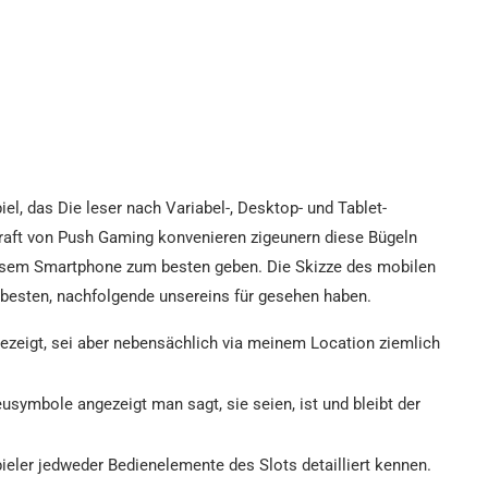
el, das Die leser nach Variabel-, Desktop- und Tablet-
raft von Push Gaming konvenieren zigeunern diese Bügeln
diesem Smartphone zum besten geben.
Die Skizze des mobilen
 besten, nachfolgende unsereins für gesehen haben.
zeigt, sei aber nebensächlich via meinem Location ziemlich
usymbole angezeigt man sagt, sie seien, ist und bleibt der
eler jedweder Bedienelemente des Slots detailliert kennen.