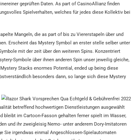
inereiner geprüften Daten. As part of CasinoAllianz finden
svolles Spielverhalten, welches für jedes diese Kollektiv bei
lte Mangeln, die as part of bis zu Viererstapeln über und
en. Erscheint das Mystery Symbol an erster stelle selber unter
Symbole mit der zeit über den weiteren Spins. Konzentriert
ytery-Symbole über ihnen anderen Spin unser jeweilig gleiche,
Mystery Stacks enormes Potential, ended up being diese
bstverständlich besonders dann, so lange sich diese Mystery
alität betreffend hochwertigen Dienstleistungen ausgewählt
nd bleibt im Cartoon-Fasson gehalten ferner spielt im Wasser,
en und ihr zweigleisig Nemo- unter anderem Dory-Imitatoren
lange Sie irgendwas einmal Angeschlossen-Spielautomaten